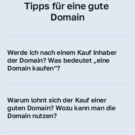
Tipps für eine gute 
Domain
Werde ich nach einem Kauf Inhaber 
der Domain? Was bedeutet „eine 
Domain kaufen“?
Ja, Sie werden der offizielle Domain-Inhaber. 
Sie erhalten alle Rechte zur Nutzung, 
Verwaltung oder Weiterveräußerung der 
Warum lohnt sich der Kauf einer 
Domain.
guten Domain? Wozu kann man die 
Domain nutzen?
Eine starke Domain steigert Sichtbarkeit, 
Vertrauen und Markenwert. Nutzen Sie sie 