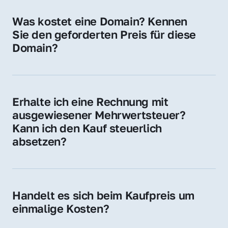
für Ihre Website, Weiterleitung, E-Mail-
Was kostet eine Domain? Kennen 
Adressen oder als digitale Investition.
Sie den geforderten Preis für diese 
Domain?
Der Preis variiert je nach Domain. Für diese 
Domain liegt ein konkreter Kaufpreis vor – 
kontaktieren Sie uns gerne für ein 
Erhalte ich eine Rechnung mit 
unverbindliches Angebot.
ausgewiesener Mehrwertsteuer? 
Kann ich den Kauf steuerlich 
absetzen?
Ja, Sie erhalten eine Rechnung mit MwSt. 
Für Unternehmen ist der Kauf in der Regel 
steuerlich absetzbar.
Handelt es sich beim Kaufpreis um 
einmalige Kosten?
Ja. Der Kaufpreis ist einmalig. Nur beim 