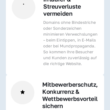
Streuverluste 
vermeiden
Domains ohne Bindestriche 
oder Sonderzeichen 
minimieren Verwechslungen 
– beim Eintippen, in E-Mails 
oder bei Mundpropaganda. 
So kommen Ihre Besucher 
und Kunden zuverlässig auf 
die richtige Website.
Mitbewerberschutz, 
Konkurrenz & 
Wettbewerbsvorteil 
sichern 