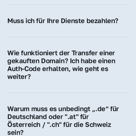
späteren Betrieb der Domain (z. B. beim 
Hosting-Anbieter) fallen geringe laufende 
Muss ich für Ihre Dienste bezahlen?
Gebühren an. Diese bewegen sich für .de 
Nein, bei uns zahlen Sie nur den Kaufpreis 
Domains bei ca. 5€ / Jahr
der Domain – ohne zusätzliche Vermittlungs- 
oder Servicegebühren.
Wie funktioniert der Transfer einer 
gekauften Domain? Ich habe einen 
Auth-Code erhalten, wie geht es 
weiter?
Mit dem Auth-Code beauftragen Sie Ihren 
Provider, die Domain zu übernehmen. Gerne 
begleiten wir Sie bei diesem einfachen und 
Warum muss es unbedingt „.de“ für 
schnellen Prozess.
Deutschland oder ".at" für 
Österreich / ".ch" für die Schweiz 
sein?